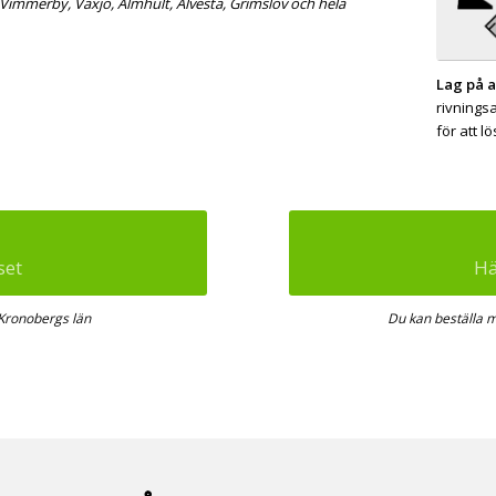
 Vimmerby, Växjö, Älmhult, Alvesta, Grimslöv och hela
Lag på a
rivnings
för att l
set
Hä
 Kronobergs län
Du kan beställa m