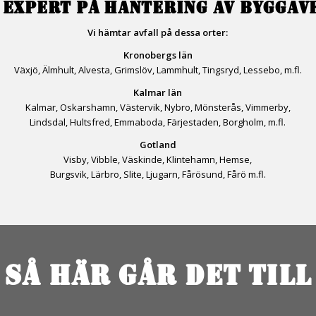
 EXPERT PÅ HANTERING AV BYGGAV
Vi hämtar avfall på dessa orter:
Kronobergs län
Växjö, Älmhult, Alvesta, Grimslöv, Lammhult, Tingsryd, Lessebo, m.fl.
Kalmar län
Kalmar, Oskarshamn, Västervik, Nybro, Mönsterås, Vimmerby,
Lindsdal, Hultsfred, Emmaboda, Färjestaden, Borgholm, m.fl.
Gotland
Visby, Vibble, Väskinde, Klintehamn, Hemse,
Burgsvik, Lärbro, Slite, Ljugarn, Fårösund, Fårö m.fl.
SÅ HÄR GÅR DET TILL