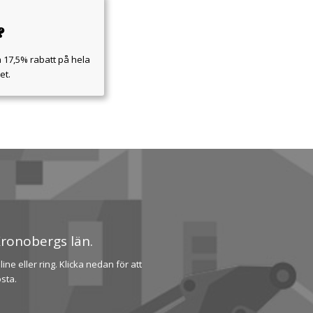
?
a 17,5% rabatt på hela
et.
 Kronobergs län.
ne eller ring. Klicka nedan för att
sta.