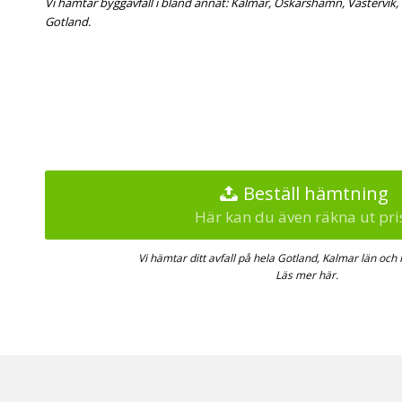
Vi hämtar byggavfall i bland annat: Kalmar, Oskarshamn, Västervik,
Gotland.
Beställ hämtning
Här kan du även räkna ut pri
Vi hämtar ditt avfall på hela Gotland, Kalmar län och
Läs mer här.