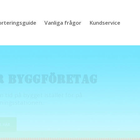
orteringsguide
Vanliga frågor
Kundservice
R PRIVATPERSONER
per hyra släp, få ryggskott av tunga lyft och
abbt av med avfallet från bygget eller
rden.
R HÄR