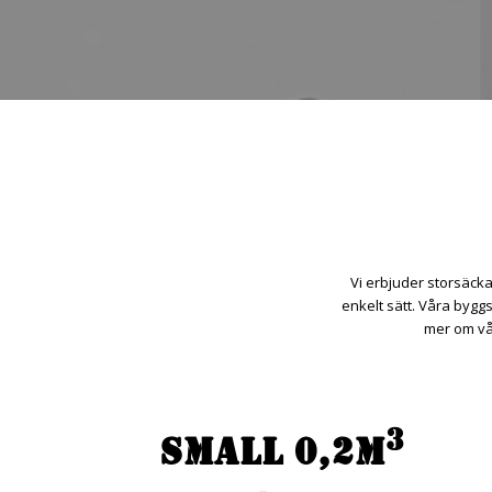
Vi erbjuder storsäckar
enkelt sätt. Våra bygg
mer om vår
3
SMALL 0,2M