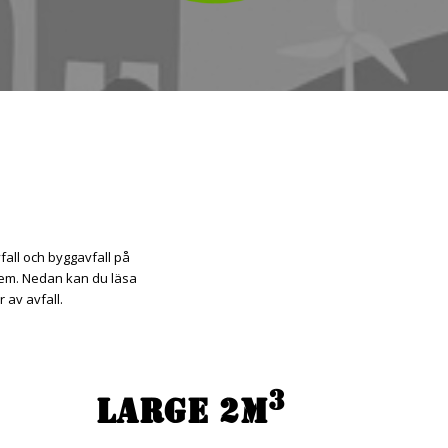
vfall och byggavfall på
blem. Nedan kan du läsa
 av avfall.
3
LARGE 2M