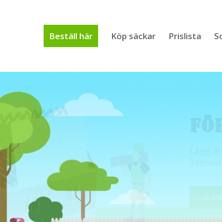
Beställ här
Köp säckar
Prislista
S
FÖ
Du slip
blir sn
trädgå
LÄS ME